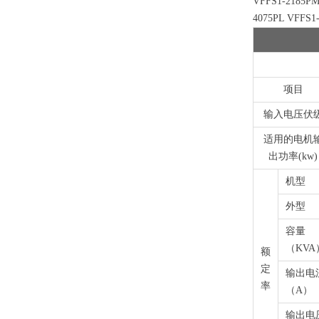
VFFS1-2185PM
4075PL VFFS1
项目
输入电压伏
适用的电机
出功率(kw)
机型
外型
容量
（KVA
额
定
输出电
率
（A）
输出电