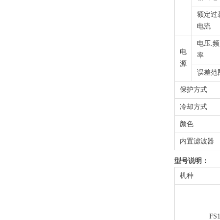
额定过
电流
电压.频
电
率
源
误差范
保护方式
冷却方式
颜色
内置滤波器
型号说明：
机种
FS