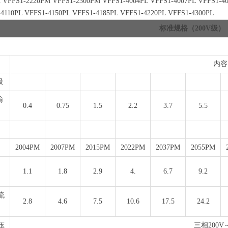
 VFFS1-2220PM VFFS1-2300PM VFFS1-4004PL VFFS1-4007PL VFFS1-40
-4110PL VFFS1-4150PL VFFS1-4185PL VFFS1-4220PL VFFS1-4300PL
标准规格（200V级）
内容
级
输
0.4
0.75
1.5
2.2
3.7
5.5
2004PM
2007PM
2015PM
2022PM
2037PM
2055PM
1.1
1.8
2.9
4.
6.7
9.2
）
流
2.8
4.6
7.5
10.6
17.5
24.2
压
三相200V～