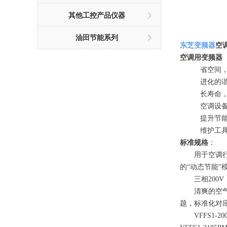
其他工控产品仪器
油田节能系列
东芝变频器
空调
空调用变频器（
省空间
进化的
长寿命
空调设
提升节
维护工
标准规格
：
用于空调行业
的“动态节能”模
三相200V，0.
清爽的空气的
题，标准化对应的
VFFS1-2004P