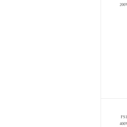
200
FS
400