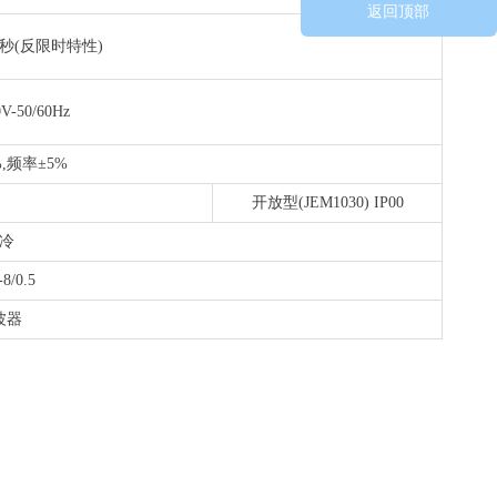
返回顶部
-2秒(反限时特性)
-50/60Hz
%,频率±5%
开放型(JEM1030) IP00
冷
-8/0.5
波器