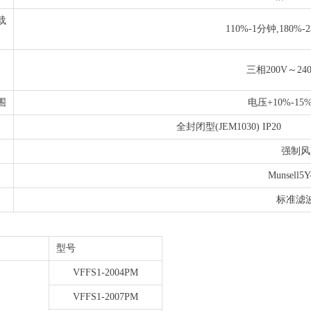
载
110%-1分钟,180%
三相200V～240V
围
电压+10%-15
全封闭型(JEM1030) IP20
强制风
Munsell5Y
标准滤
型号
VFFS1-2004PM
VFFS1-2007PM
1