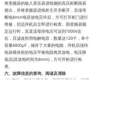
将变频器的输入变压器进线侧的高压柜断路器
摇出，并将变频器进线柜主开关断开，且须等
断电8min电容放电完毕后，方可打开柜门进行
维修，切忌停机后立即进行检查。因变频器额
定运行时，其直流母排电压可达到1000V左
右，且滤波所用电解电容，数量达120个，单个
容量6800μF，储存了大量的电能，停机后须待
电容模块前的电压平衡电阻将其放电，电压降
低后(其放电时间为8min)，方可开柜进行检
查。
六、故障信息的查询、阅读及清除
(1) 查询、阅读故障信息。不同品牌操作、说明
不同，详情请查看机器原配用户使用说明书。
普传变频器：PRG编程键==上下键将代码调至
F73再 PRG进入并调Y01、Y02---Y05。
(2) 故障信息的清除: 不同品牌操作、说明不
同，详情请查看机器原配用户使用说明书。 普
传变频器：：PRG编程键==上下键将代码调至
F73再 PRG进入Y06将此值从0改1。