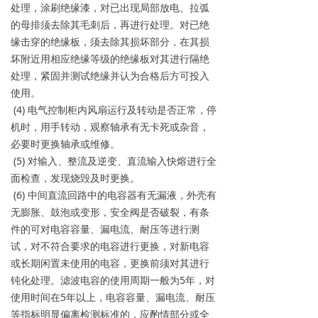
处理，涂刷绝缘漆，对已出现局部放电、拉弧
的母排须去除其毛刺后，再进行处理。对已绝
缘击穿的绝缘板，须去除其损坏部分，在其损
坏附近用相应绝缘等级的绝缘板对其进行隔绝
处理，紧固并测试绝缘并认为合格后方可投入
使用。
(4) 电气控制柜内风扇运行及转动是否正常，停
机时，用手转动，观察轴承有无卡死或杂音，
必要时更换轴承或维修。
(5) 对输入、整流及逆变、直流输入快熔进行全
面检查，发现烧毁及时更换。
(6) 中间直流回路中的电容器有无漏液，外壳有
无膨胀、鼓泡或变形，安全阀是否破裂，有条
件的可对电容容量、漏电流、耐压等进行测
试，对不符合要求的电容进行更换，对新电容
或长期闲置未使用的电容，更换前须对其进行
钝化处理。滤波电容的使用周期一般为5年，对
使用时间在5年以上，电容容量、漏电流、耐压
等指标明显偏离检测标准的，应酌情部分或全