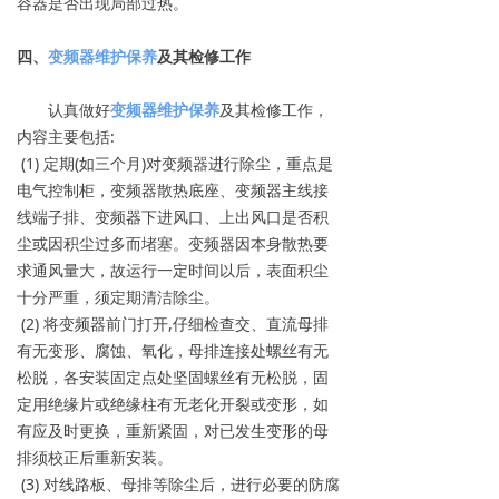
容器是否出现局部过热。
四、
变频器维护保养
及其检修工作
认真做好
变频器维护保养
及其检修工作，
内容主要包括:
(1) 定期(如三个月)对变频器进行除尘，重点是
电气控制柜，变频器散热底座、变频器主线接
线端子排、变频器下进风口、上出风口是否积
尘或因积尘过多而堵塞。变频器因本身散热要
求通风量大，故运行一定时间以后，表面积尘
十分严重，须定期清洁除尘。
(2) 将变频器前门打开,仔细检查交、直流母排
有无变形、腐蚀、氧化，母排连接处螺丝有无
松脱，各安装固定点处坚固螺丝有无松脱，固
定用绝缘片或绝缘柱有无老化开裂或变形，如
有应及时更换，重新紧固，对已发生变形的母
排须校正后重新安装。
(3) 对线路板、母排等除尘后，进行必要的防腐